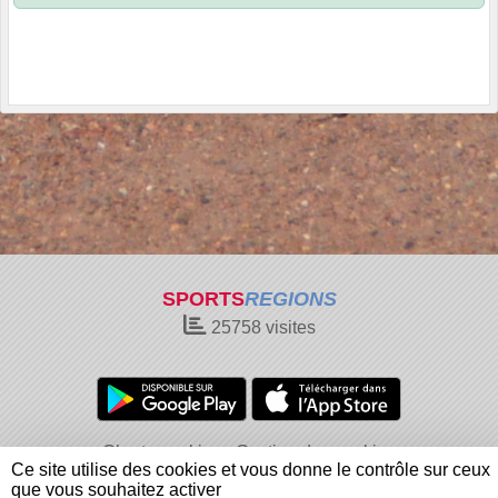
SPORTS
REGIONS
25758
visites
Charte cookies
Gestion des cookies
Ce site utilise des cookies et vous donne le contrôle sur ceux
Informations légales
Signaler un contenu inapproprié
que vous souhaitez activer