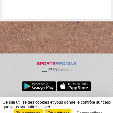
SPORTS
REGIONS
25691
visites
Charte cookies
Gestion des cookies
Ce site utilise des cookies et vous donne le contrôle sur ceux
Informations légales
Signaler un contenu inapproprié
que vous souhaitez activer