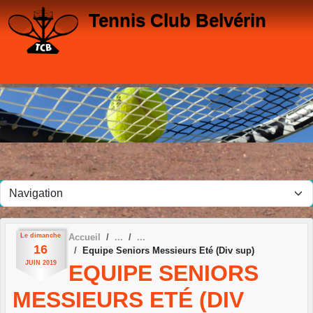
Panneau de gestion des cookies
Tennis Club Belvérin
Le
dimanche
Accueil
16
Equipe Seniors Messieurs Eté (Div sup)
JUIN
2019
EQUIPE SENIORS
MESSIEURS ETÉ (DIV