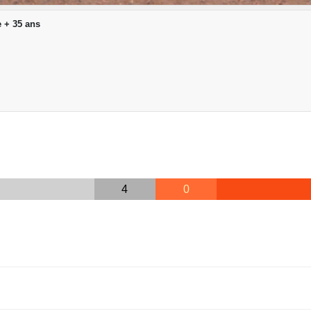
 + 35 ans
4
0