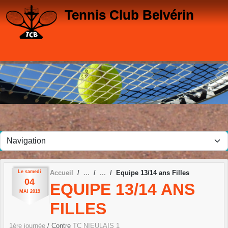
Panneau de gestion des cookies
Tennis Club Belvérin
Le
samedi
Accueil
Equipe 13/14 ans Filles
04
EQUIPE 13/14 ANS
MAI
2019
FILLES
1ère journée
/ Contre
TC NIEULAIS 1