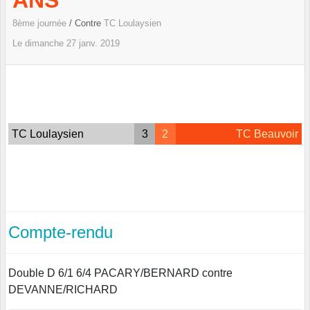
ANS
8ème journée
/ Contre
TC Loulaysien
Le
dimanche
27
janv.
2019
TC Loulaysien
3
2
TC Beauvoir
Compte-rendu
Double D 6/1 6/4 PACARY/BERNARD contre
DEVANNE/RICHARD