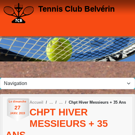
Panneau de gestion des cookies
Tennis Club Belvérin
Le
dimanche
Accueil
Chpt Hiver Messieurs + 35 Ans
27
CHPT HIVER
JANV.
2019
MESSIEURS + 35