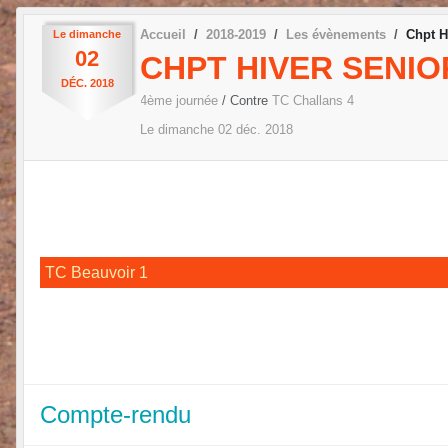
Accueil
2018-2019
Les évènements
Chpt H
Le
dimanche
02
CHPT HIVER SENIOR
DÉC.
2018
4ème journée
/ Contre
TC Challans 4
Le
dimanche
02
déc.
2018
TC Beauvoir 1
Compte-rendu