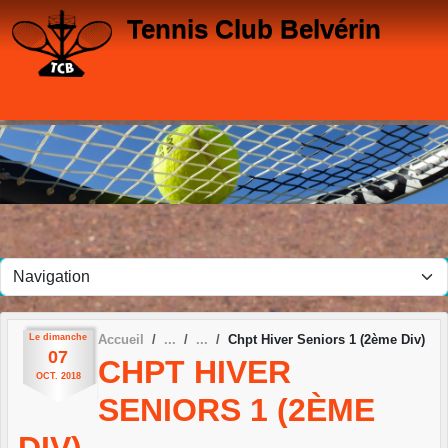
Panneau de gestion des cookies
Tennis Club Belvérin
Le
dimanche
Accueil
Chpt Hiver Seniors 1 (2ème Div)
07
CHPT HIVER
OCT.
2018
SENIORS 1 (2ÈME