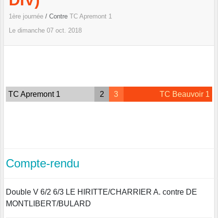
DIV)
1ère journée
/ Contre
TC Apremont 1
Le
dimanche
07
oct.
2018
TC Apremont 1
2
3
TC Beauvoir 1
Compte-rendu
Double V 6/2 6/3 LE HIRITTE/CHARRIER A. contre DE
MONTLIBERT/BULARD