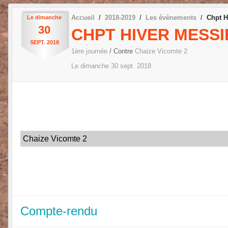
Accueil
2018-2019
Les évènements
Chpt H
Le
dimanche
30
CHPT HIVER MESSI
SEPT.
2018
1ère journée
/ Contre
Chaize Vicomte 2
Le
dimanche
30
sept.
2018
Chaize Vicomte 2
Compte-rendu