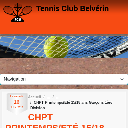
Panneau de gestion des cookies
Tennis Club Belvérin
Le
samedi
Accueil
16
CHPT Printemps/Eté 15/18 ans Garçons 1ère
Division
JUIN
2018
CHPT