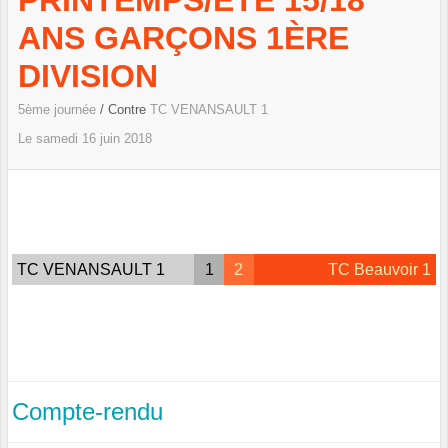
PRINTEMPS/ETÉ 15/18
ANS GARÇONS 1ÈRE
DIVISION
5ème journée
/ Contre
TC VENANSAULT 1
Le
samedi
16
juin
2018
TC VENANSAULT 1
1
2
TC Beauvoir 1
Compte-rendu