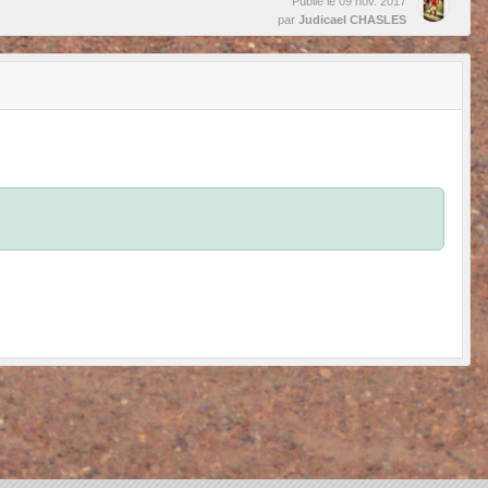
Publié le
09 nov. 2017
par
Judicael CHASLES