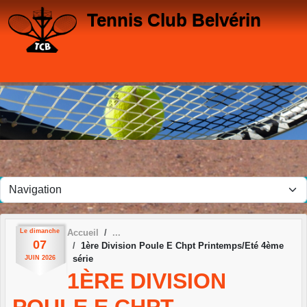
Panneau de gestion des cookies
Tennis Club Belvérin
Le
dimanche
Accueil
07
1ère Division Poule E Chpt Printemps/Eté 4ème
série
JUIN
2026
1ÈRE DIVISION