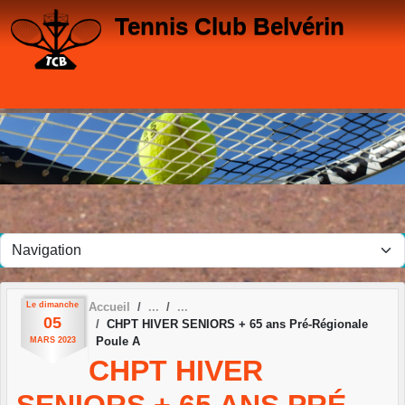
Panneau de gestion des cookies
Tennis Club Belvérin
Le
dimanche
Accueil
05
CHPT HIVER SENIORS + 65 ans Pré-Régionale
Poule A
MARS
2023
CHPT HIVER