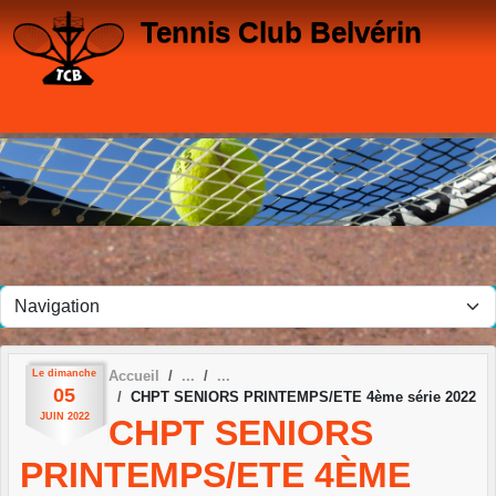
Panneau de gestion des cookies
Tennis Club Belvérin
Le
dimanche
Accueil
05
CHPT SENIORS PRINTEMPS/ETE 4ème série 2022
JUIN
2022
CHPT SENIORS
PRINTEMPS/ETE 4ÈME