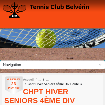
Panneau de gestion des cookies
Tennis Club Belvérin
Le
dimanche
Accueil
23
Chpt Hiver Seniors 4ème Div Poule C
JANV.
2022
CHPT HIVER
SENIORS 4ÈME DIV