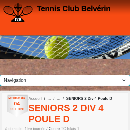
Panneau de gestion des cookies
Tennis Club Belvérin
Le
dimanche
Accueil
SENIORS 2 Div 4 Poule D
04
SENIORS 2 DIV 4
OCT.
2020
POULE D
à domicile, 1ère journée
/ Contre
TC Islais 1