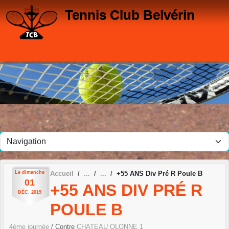
Panneau de gestion des cookies
Tennis Club Belvérin
Le
dimanche
Accueil
+55 ANS Div Pré R Poule B
01
+55 ANS DIV PRÉ R
DÉC.
2019
POULE B
4ème journée
/ Contre
CHATEAU OLONNE 1