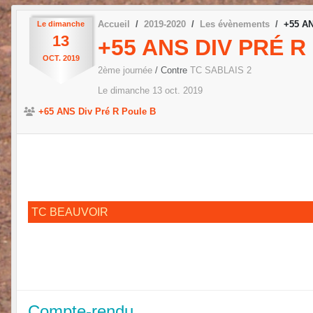
Accueil
2019-2020
Les évènements
+55 AN
Le
dimanche
13
+55 ANS DIV PRÉ R
OCT.
2019
2ème journée
/ Contre
TC SABLAIS 2
Le
dimanche
13
oct.
2019
+65 ANS Div Pré R Poule B
TC BEAUVOIR
Compte-rendu