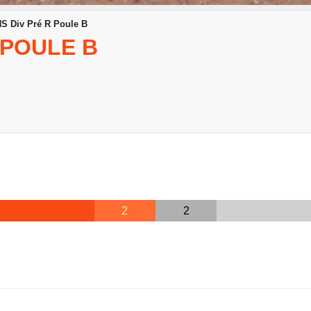
S Div Pré R Poule B
 POULE B
2
2