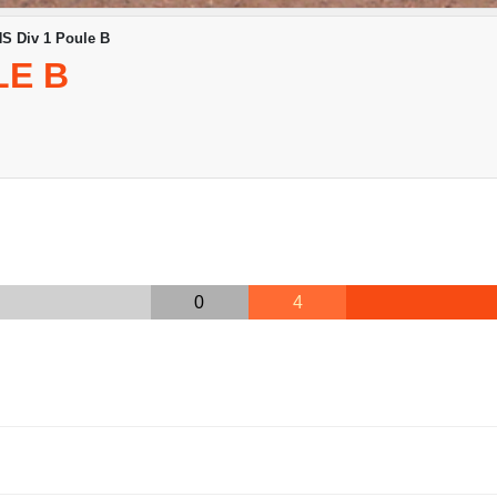
S Div 1 Poule B
LE B
0
4