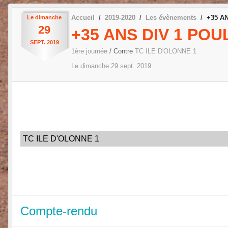
Accueil
2019-2020
Les évènements
+35 AN
Le
dimanche
29
+35 ANS DIV 1 POU
SEPT.
2019
1ère journée
/ Contre
TC ILE D'OLONNE 1
Le
dimanche
29
sept.
2019
TC ILE D'OLONNE 1
Compte-rendu