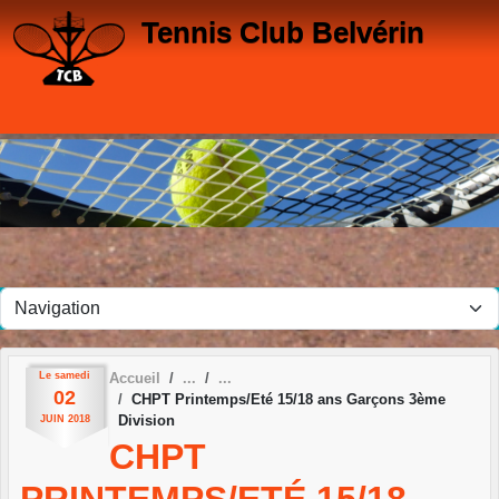
Panneau de gestion des cookies
Tennis Club Belvérin
Le
samedi
Accueil
02
CHPT Printemps/Eté 15/18 ans Garçons 3ème
Division
JUIN
2018
CHPT