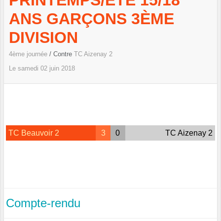
PRINTEMPS/ETÉ 15/18
ANS GARÇONS 3ÈME
DIVISION
4ème journée
/ Contre
TC Aizenay 2
Le
samedi
02
juin
2018
TC Beauvoir 2
3
0
TC Aizenay 2
Compte-rendu