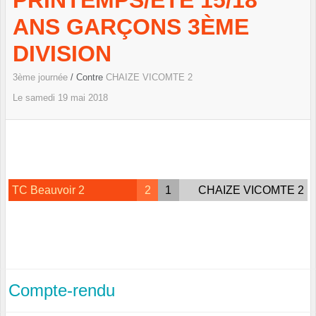
PRINTEMPS/ETÉ 15/18
ANS GARÇONS 3ÈME
DIVISION
3ème journée
/ Contre
CHAIZE VICOMTE 2
Le
samedi
19
mai
2018
TC Beauvoir 2
2
1
CHAIZE VICOMTE 2
Compte-rendu