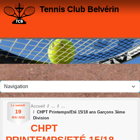
Panneau de gestion des cookies
Tennis Club Belvérin
Le
samedi
Accueil
19
CHPT Printemps/Eté 15/18 ans Garçons 3ème
Division
MAI
2018
CHPT