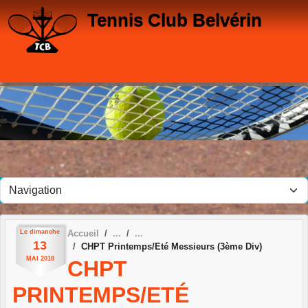
Panneau de gestion des cookies
Tennis Club Belvérin
Le
dimanche
Accueil
13
CHPT Printemps/Eté Messieurs (3ème Div)
MAI
2018
CHPT
PRINTEMPS/ETÉ