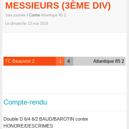
MESSIEURS (3ÈME DIV)
1ère journée
/ Contre
Atlantique 85 2
Le
dimanche
13
mai
2018
TC Beauvoir 2
1
4
Atlantique 85 2
Compte-rendu
Double D 6/4 6/2 BAUD/BAROTIN contre
HONORE/DESCRIMES