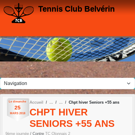
Panneau de gestion des cookies
Tennis Club Belvérin
Le
dimanche
Accueil
Chpt hiver Seniors +55 ans
25
CHPT HIVER
MARS
2018
SENIORS +55 ANS
9ème journée
/ Contre
TC Olonnais 2