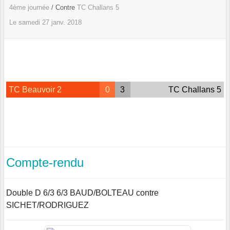
4ème journée
/ Contre
TC Challans 5
Le
samedi
27
janv.
2018
TC Beauvoir 2
0
3
TC Challans 5
Compte-rendu
Double D 6/3 6/3 BAUD/BOLTEAU contre
SICHET/RODRIGUEZ