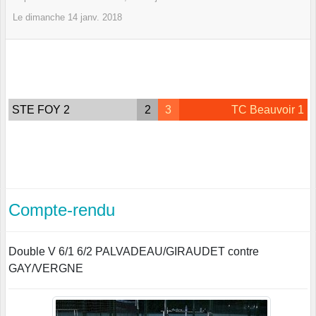
Le
dimanche
14
janv.
2018
STE FOY 2
2
3
TC Beauvoir 1
Compte-rendu
Double V 6/1 6/2 PALVADEAU/GIRAUDET contre
GAY/VERGNE