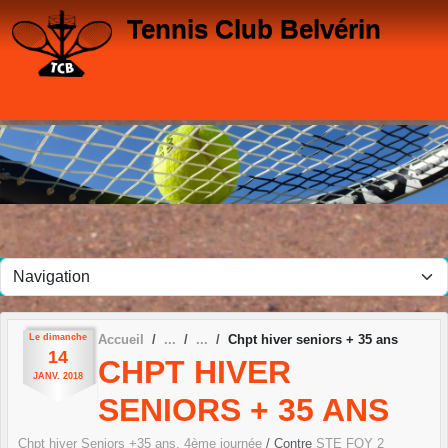
Panneau de gestion des cookies
Tennis Club Belvérin
Le
dimanche
Accueil
Chpt hiver seniors + 35 ans
14
CHPT HIVER
JANV.
2018
SENIORS + 35 ANS
Chpt hiver Seniors +35 ans, 4ème journée
/ Contre
STE FOY 2