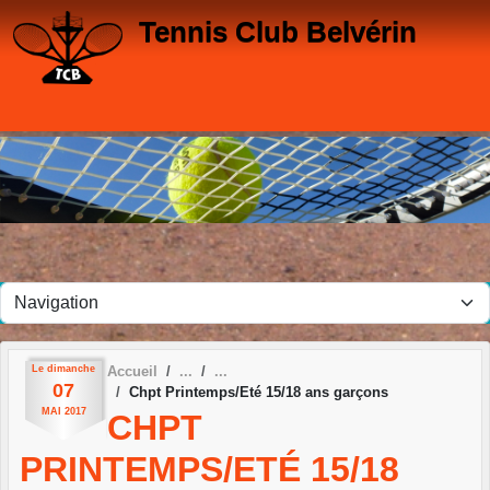
Panneau de gestion des cookies
Tennis Club Belvérin
Le
dimanche
Accueil
07
Chpt Printemps/Eté 15/18 ans garçons
MAI
2017
CHPT
PRINTEMPS/ETÉ 15/18