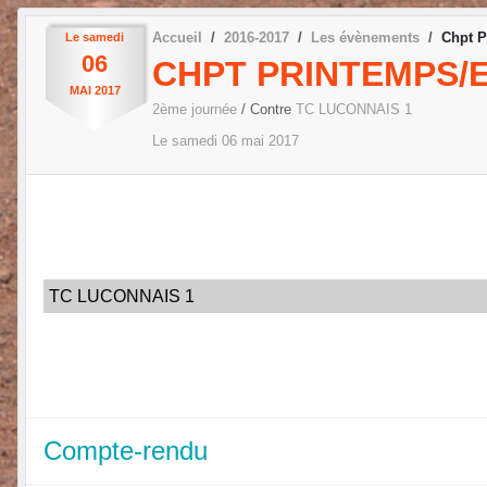
Accueil
2016-2017
Les évènements
Chpt P
Le
samedi
06
CHPT PRINTEMPS/E
MAI
2017
2ème journée
/ Contre
TC LUCONNAIS 1
Le
samedi
06
mai
2017
TC LUCONNAIS 1
Compte-rendu