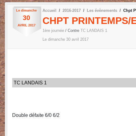
Accueil
2016-2017
Les évènements
Chpt P
Le
dimanche
30
CHPT PRINTEMPS/E
AVRIL
2017
1ère journée
/ Contre
TC LANDAIS 1
Le
dimanche
30
avril
2017
TC LANDAIS 1
Double défaite 6/0 6/2