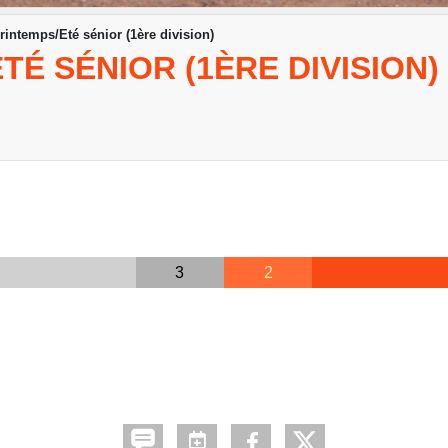
rintemps/Eté sénior (1ère division)
TÉ SÉNIOR (1ÈRE DIVISION)
3
2