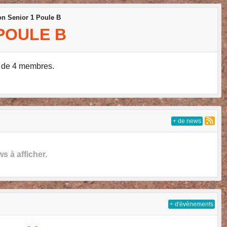
on Senior 1 Poule B
 POULE B
 de 4 membres.
+ de news
 à afficher.
+ d'évènements