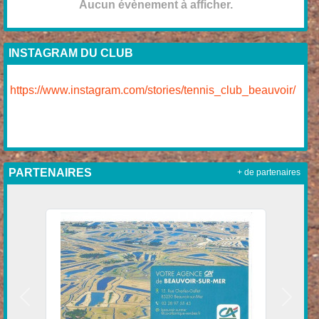
Aucun évènement à afficher.
INSTAGRAM DU CLUB
https://www.instagram.com/stories/tennis_club_beauvoir/
PARTENAIRES
+ de partenaires
Précedent
Suivan