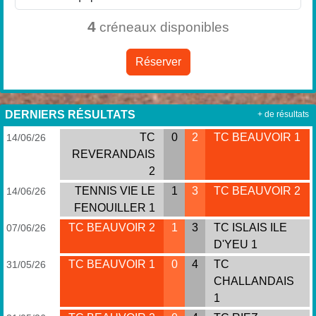
4
créneaux disponibles
Réserver
DERNIERS RÉSULTATS
+ de résultats
TC
0
2
TC BEAUVOIR 1
14/06/26
REVERANDAIS
2
TENNIS VIE LE
1
3
TC BEAUVOIR 2
14/06/26
FENOUILLER 1
TC BEAUVOIR 2
1
3
TC ISLAIS ILE
07/06/26
D'YEU 1
TC BEAUVOIR 1
0
4
TC
31/05/26
CHALLANDAIS
1