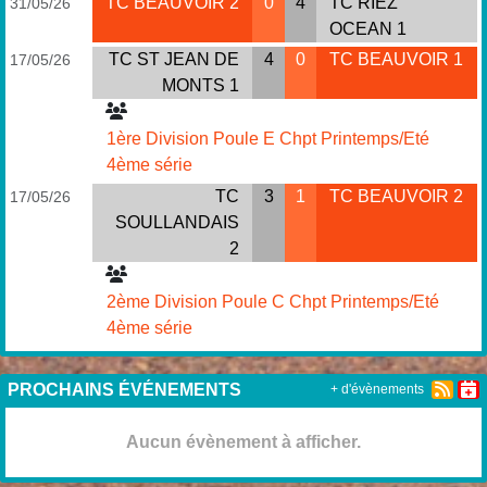
TC BEAUVOIR 2
0
4
TC RIEZ
31/05/26
OCEAN 1
TC ST JEAN DE
4
0
TC BEAUVOIR 1
17/05/26
MONTS 1
1ère Division Poule E Chpt Printemps/Eté
4ème série
TC
3
1
TC BEAUVOIR 2
17/05/26
SOULLANDAIS
2
2ème Division Poule C Chpt Printemps/Eté
4ème série
PROCHAINS ÉVÉNEMENTS
+ d'évènements
Aucun évènement à afficher.