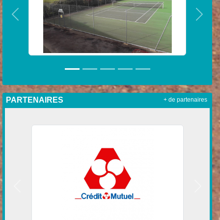
Précedent
Suiva
PARTENAIRES
+ de partenaires
Précedent
Suivan