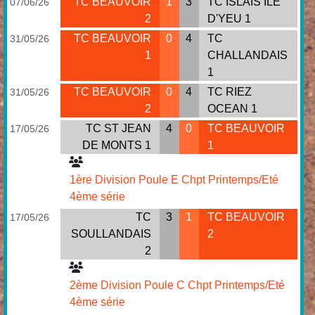
TC BEAUVOIR
1
3
TC ISLAIS ILE
07/06/26
2
D'YEU 1
TC BEAUVOIR
0
4
TC
31/05/26
1
CHALLANDAIS
1
TC BEAUVOIR
0
4
TC RIEZ
31/05/26
2
OCEAN 1
TC ST JEAN
4
0
TC BEAUVOIR
17/05/26
DE MONTS 1
1
1ère Division Poule E Chpt Printemps/Eté
4ème série
TC
3
1
TC BEAUVOIR
17/05/26
SOULLANDAIS
2
2
2ème Division Poule C Chpt Printemps/Eté
4ème série