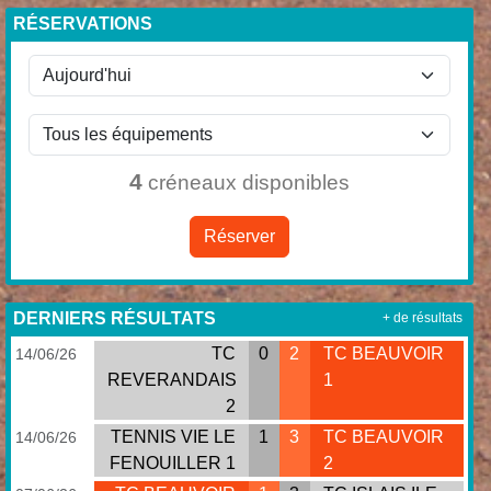
RÉSERVATIONS
4
créneaux disponibles
Réserver
DERNIERS RÉSULTATS
+ de résultats
TC
0
2
TC BEAUVOIR
14/06/26
REVERANDAIS
1
2
TENNIS VIE LE
1
3
TC BEAUVOIR
14/06/26
FENOUILLER 1
2