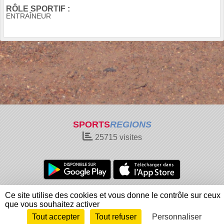
RÔLE SPORTIF :
ENTRAÎNEUR
SPORTS
REGIONS
25715
visites
Charte cookies
Gestion des cookies
Ce site utilise des cookies et vous donne le contrôle sur ceux
Informations légales
Signaler un contenu inapproprié
que vous souhaitez activer
Tout accepter
Tout refuser
Personnaliser
Envie de participer ?
Connexion